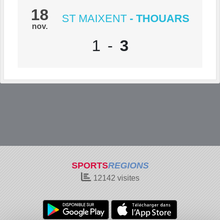
18
ST MAIXENT
- THOUARS
nov.
1
-
3
SPORTS
REGIONS
12142
visites