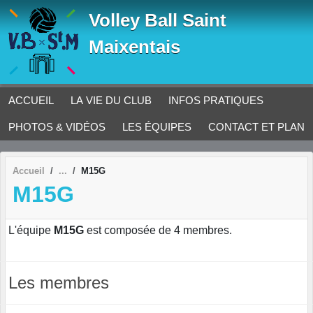
Panneau de gestion des cookies
Volley Ball Saint
Maixentais
ACCUEIL
LA VIE DU CLUB
INFOS PRATIQUES
PHOTOS & VIDÉOS
LES ÉQUIPES
CONTACT ET PLAN
Accueil
M15G
M15G
L'équipe
M15G
est composée de 4 membres.
Les membres